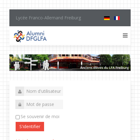
Lycée Franco-Allemand Freiburg
Se souvenir de moi
S'identifier