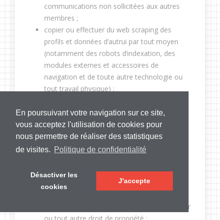
communications non sollicitées aux autres
membres ;
copier ou effectuer du web scraping des
profils et données d’autrui par tout moyen
(notamment des robots d’indexation, des
modules externes et accessoires de
navigation et de toute autre technologie ou
tout travail physique) ;
agir de manière illicite, diffamatoire,
injurieuse, obscène, discriminatoire ou de
En poursuivant votre navigation sur ce site,
toute autre manière répréhensible ;
vous acceptez l'utilisation de cookies pour
divulguer des informations que vous n’avez
nous permettre de réaliser des statistiques
pas le droit de communiquer (comme des
de visites.
Politique de confidentialité
données à caractère personnel d’autres
personnes, y compris votre employeur) ;
Désactiver les
J'accepte
violer les droits de propriété intellectuelle
cookies
d’autrui, concernant notamment les brevets,
marques, secrets commerciaux, droit d’auteur
ou tout autre droit de propriété ;